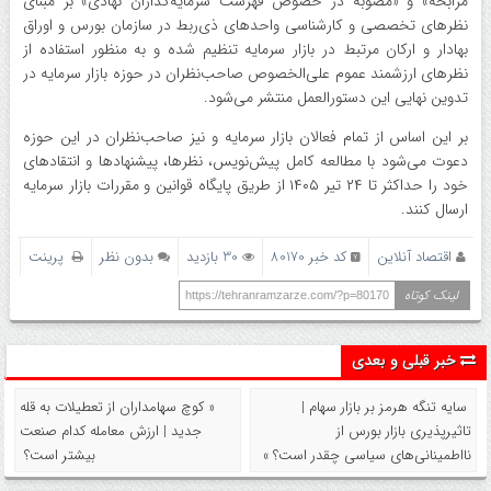
مرابحه» و «مصوبه در خصوص فهرست سرمایه‌گذاران نهادی» بر مبنای
نظر‌های تخصصی و کارشناسی واحد‌های ذی‌ربط در سازمان بورس و اوراق
بهادار و ارکان مرتبط در بازار سرمایه تنظیم شده و به منظور استفاده از
نظر‌های ارزشمند عموم علی‌الخصوص صاحب‌نظران در حوزه بازار سرمایه در
تدوین نهایی این دستورالعمل منتشر می‌شود.
بر این اساس از تمام فعالان بازار سرمایه و نیز صاحب‌نظران در این حوزه
دعوت می‌شود با مطالعه کامل پیش‌نویس، نظرها، پیشنهاد‌ها و انتقاد‌های
خود را حداکثر تا ۲۴ تیر ۱۴۰۵ از طریق پایگاه قوانین و مقررات بازار سرمایه
ارسال کنند.
اقتصاد آنلاین
کد خبر 80170
30 بازدید
بدون نظر
پرینت
لینک کوتاه
https://tehranramzarze.com/?p=80170
خبر قبلی و بعدی
سایه تنگه هرمز بر بازار سهام |
« کوچ سهامداران از تعطیلات به قله‌
تاثیرپذیری بازار بورس از
جدید | ارزش معامله کدام صنعت
نااطمینانی‌های سیاسی چقدر است؟ »
بیشتر است؟