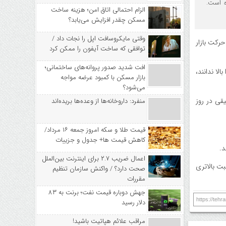
ه است.
الزام احتمالی اتاق امن؛ هزینه ساخت
مسکن چقدر افزایش می‌یابد؟
وقتی مایکروسافت اپل را نجات داد /
رکت بازار
توافقی که ساخت آیفون را ممکن کرد
افت شدید صدور پروانه‌های ساختمانی؛
ین اتفاقات را بالا ندانند،
بازار مسکن با کمبود عرضه مواجه
می‌شود؟
یقی در روز
منفرد: داروخانه‌ها از وعده‌ها بریده‌اند
قیمت طلا و سکه امروز جمعه ۱۶ مرداد/
کاهش قیمت ها+ جدول و جزییات
د.
اعمال ضریب ۲.۷ برای اینترنت بین‌الملل
 ۱۷‌ام تیر ماه، مجددا بازار با رغبت بالاتری
صحت دارد؟ / واکنش سازمان تنظیم
مقررات
جهش دوباره قیمت نفت؛ برنت به ۸۳
https://teh
دلار رسید
مراقب علائم هپاتیت باشید!