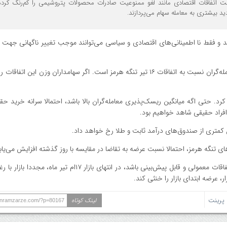
ثبت اتفاقات اقتصادی مانند لغو ممنوعیت صادرات محصولات پتروشیمی را کم‌رنگ کرد
دید بیشتری به معامله سهام می‌پردازند.
و فقط نا اطمینانی‌های اقتصادی و سیاسی می‌توانند موجب تغییر ناگهانی جهت ح
نحوه معامله سهام در بازار چهارشنبه ۱۷ تیر در گرو ریسک‌پذیری معامله‌گران نسبت به اتفاقات ۱۶ تیر تنگه هرمز است. اگر سهامداران وزن ا
کرد. حتی اگه میانگین ریسک‌پذیری معامله‌گران بالا باشد، احتمالا سرانه خرید حق
افراد حقیقی شاهد خواهیم بود.
ل کمتری از صندوق‌های درآمد ثابت و طلا رخ خواهد داد.
ی تنگه هرمز، احتمالا نسبت عرضه به تقاضا در مقایسه با روز گذشته افزایش می‌یاب
اما در صورتی که واکنش مقامات سیاسی ایرانی و خارجی به این اتفاقات معمولی و قابل پیش‌بینی باشد، در انتهای بازار
، عرضه ابتدای بازار را خنثی کند.
رینت
لینک کوتاه
ranramzarze.com/?p=80167