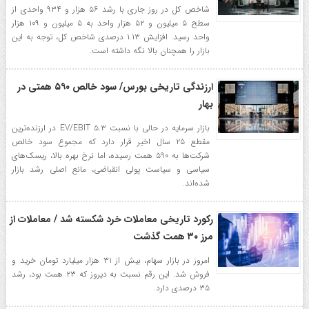
شاخص کل در روز جاری با رشد ۵۶ هزار و ۹۳۴ واحدی از
سطح ۵ میلیون و ۵۲ هزار واحد به ۵ میلیون و ۱۰۹ هزار
واحد رسید. افزایش ۱.۱۳ درصدی شاخص کل، توجه به این
بازار را همچنان بالا نگه داشته است.
ارزندگی تاریخی بورس/ سود خالص ۵۹۰ همتی در
بهار
بازار سرمایه در حالی با نسبت EV/EBIT ۵.۳ در ارزنده‌ترین
مقطع ۲۵ سال اخیر قرار دارد که مجموع سود خالص
شرکت‌ها به ۵۹۰ همت رسیده، اما نرخ بهره بالا، ریسک‌های
سیاسی و سیاست پولی انقباضی، مانع اصلی رشد بازار
شده‌اند.
رکورد تاریخی معاملات خرد شکسته شد / معاملات از
مرز ۳۰ همت گذشت
امروز در بازار سهام، بیش از ۳۱ هزار میلیارد تومان خرید و
فروش شد. این رقم نسبت به دیروز که ۲۳ همت بود، رشد
۳۵ درصدی دارد.