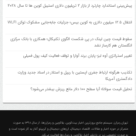
پیش‌بینی استاندارد چارترد از بازار ۲ تریلیون دلاری استیبل کوین‌ ها تا سال ۲۰۲۸
انتقال ۱۲.۵ میلیون دلاری به کوین بیس؛ جزئیات جابه‌جایی مشکوک توکن WLFI
سقوط قیمت چین لینک در پی شکست الگوی تکنیکال؛ همکاری با بانک مرکزی
انگلستان هم کارساز نشد
تغییر استراتژی آوه لبز؛ پایان برند آوارا و توقف فعالیت کیف پول فمیلی
تکذیب هرگونه ارتباط جفری اپستین با ریپل و استلار در اسناد جدید وزارت
دادگستری آمریکا
تحلیل قیمت سولانا؛ آیا سطح ۱۰۰ دلار مانع ریزش بیشتر می‌شود؟
درباره تهران رمزارز؛ مجله ارزدیجیتال و کریپتو
تهران رمزارز، سیستم جامع بروزترین اخبار بیت‌کوین، بلاکچین و رمزارزها، از سال ۱۳۹۸ به صورت
متمرکز در حوزه اخبار و مقالات، اقتصاد دیجیتال، ارزهای‌ دیجیتال و کریپتو آغاز به کار نموده است و
به صورت تخصصی نیز در بازنشر اخبار بلاکچین و رمزارزها فعالیت می‌کند.