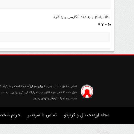
لطفا پاسخ را به عدد انگلیسی وارد کنید:
10 − 7 =
تمامی حقوق مطالب برای
"تهران رمز ارز"
محفوظ است و هرگونه کپی
طبق ماده 12 فصل سوم قانون جرائم رایانه ای کپی برداری از قالب و محتوا پیگرد قانونی خواهد داشت.
طراحی و اجرا :
تیم فنی تهران رمزارز
مجله ارزدیجیتال و کریپتو
تماس با سردبیر
حریم شخصی 
رمزارزفا