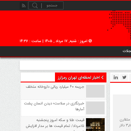
امروز : شنبه, ۱۷ مرداد , ۱۴۰۵ | ساعت : ۱۴:۳۶
جلات
اخبار لحظه‌ای تهران رمزارز
جریمه ۶۰ میلیارد ریالی داروخانه متخلف
خبرنگاری در سلامت؛ دیدن انسان پشت
آمارها
لث متقارن
قیمت طلا و سکه امروز پنجشنبه
هستند. این الگو از اواسط اکتبر شکل گرفته و نشان‌دهنده فشردگی نوسانات بین مقاومت ۴٬۲۵۵ و حمایت ۳٬۸۸۰ دلار
۱۵مرداد/ تمام قیمت ها بر مدار افزایش