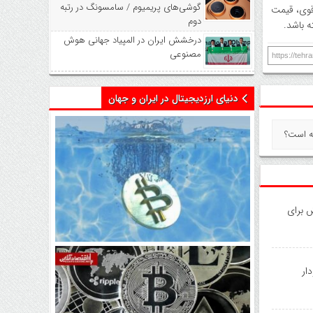
گوشی‌های پریمیوم / سامسونگ در رتبه
کت بالای ۴٬۰۳۰ دلار با حجم معاملات قوی، قیمت
دوم
درخشش ایران در المپیاد جهانی هوش
مصنوعی
https://teh
دنیای ارزدیجیتال در ایران و جهان
نه است؟
 برای
اتفاق تاریخی در بازار رمزارزها /
بیت‌کوین سبز شد
ار