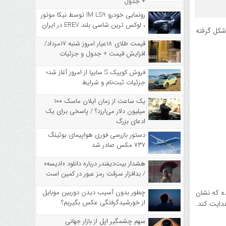
+ جدول
رونمایی خودرو IM LS9 توسط نیکا موتور
، لوکس ترین شاسی بلند EREV در ایران
بر شکل گرفته
قیمت طلای ۱۸عیار امروز شنبه ۱۷مرداد/
افزایش قیمت + جدول و جزئیات
فروش کوییک S سایپا از امروز آغاز شد؛
جزئیات ثبت‌نام و شرایط
یک ساعت از زمان ایلان ماسک ۱۰۰
میلیون دلار می‌ارزد؟ / پاسخی برای یک
ادعای بزرگ
دستور بازرسی فوری هواپیمای بوئینگ
۷۳۷ مکس صادر شد
هشدار بیت‌دیفندر درباره دانلود «ادیسه»
/ بدافزار سرقت رمز عبور در کمین است
چطور بدون آسیب دیدن دوربین موبایل
میانگین متحرک ۲۰ دوره‌ای نیز مسطح شده که نشان
از خورشیدگرفتگی عکس بگیریم؟
۴٬۰۳۰ دلار می‌تواند حرکت صعودی را تأیید و آن را به سمت ۴٬۲۵۵ و سپس ۴٬۵۳۶ دلار هدایت کند.
سهم چشمگیر اپل از بازار جهانی