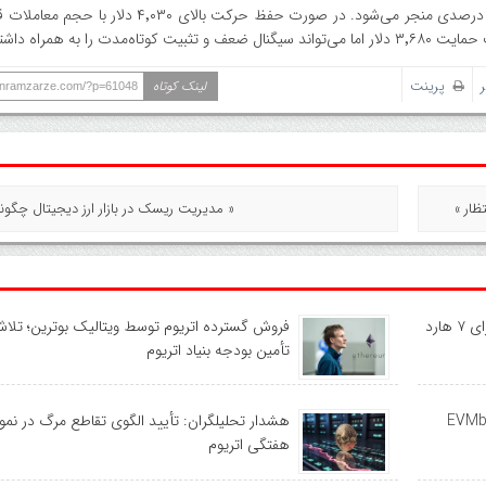
از نظر تاریخی، شکست مثلث‌های متقارن اغلب به افزایش ۱۰ تا ۱۵ درصدی منجر می‌شود. در صورت حفظ حر
پرینت
لینک کوتاه
ranramzarze.com/?p=61048
« مدیریت ریسک در بازار ارز دیجیتال چگو
نقشه راه جدید اتریوم تا سال ۲۰۲۹؛ برنامه‌ریزی برای ۷ هارد
فروش گسترده اتریوم توسط ویتالیک بوترین؛ تلاش
تأمین بودجه بنیاد اتریوم
Open) از بنچمارک EVMbench
هشدار تحلیلگران: تأیید الگوی تقاطع مرگ در نمود
هفتگی اتریوم