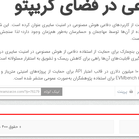
ی در فضای کریپتو
(OpenAI) هدف از عرضه عمومی EVMbench را حمایت از کاربردهای دفاعی هوش مصنوعی در امنیت سایبری عنوان کرده است. 
ه از آن‌ها توسط مهاجمان و حسابرسان به‌طور هم‌زمان وجود دارد؛ لذا سنجش
است.
رسمی خود گفت: این بنچمارک برای حمایت از استفاده دفاعی از هوش مصنوعی در امنیت سایبری د
یری قابلیت‌های آن‌ها راهی برای کاهش ریسک و تشویق به استقرار مسئولانه است
علاوه بر عرضه این ابزار، اوپن ای آی (OpenAI) از سرمایه‌گذاری ۱۰ میلیون دلاری در قالب اعتبار API برای حمایت از پروژه‌ه
ت.
پرینت
لینک کوتاه
ranramzarze.com/?p=76179
« حقوق ۴۰۰ میلیونی!