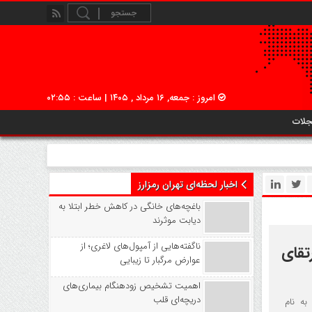
امروز : جمعه, ۱۶ مرداد , ۱۴۰۵ | ساعت : ۰۲:۵۵
جلات
اخبار لحظه‌ای تهران رمزارز
باغچه‌های خانگی در کاهش خطر ابتلا به
دیابت موثرند
ناگفته‌هایی از آمپول‌های لاغری؛ از
رک EVMbench برای ارتقای
عوارض مرگبار تا زیبایی
اهمیت تشخیص زودهنگام بیماری‌های
دریچه‌ای قلب
Para)، سیستم جدیدی به نام