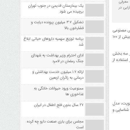
د معرفی
یک بیمارستان قدیمی در جنوب تهران
ود که بیش از ۱۰۰ میلیارد دلار دارایی در
برچیده می شود
تشکیل ۳.۷ میلیون پرونده دیابت و
فشارخون بالا
EVM را برای ارزیابی توانایی هوش مصنوعی
در شناسایی و رفع نقص‌های امنیتی قراردادهای هوشمند معرفی کرد. این ابزار که بر شبکه اتریوم (Ethereum) تمرکز دارد، در زمانی ارائه می‌شود که بیش از ۱۰۰
برنامه توزیع سهمیه داروهای حیاتی ابلاغ
شد
یستم در سه بخش
ادای احترام وزیر بهداشت به شهدای
‌شده مورد آزمایش قرار می‌گیرد. همچنین سناریوهایی از بلاک چین تمپو (Tempo) که بر استفاده از
جنگ رمضان در لامرد
ارائه ۱.۷ میلیون خدمت بهداشتی و
درمانی به زائران اربعین
ممنوعیت ورود حیوانات خانگی به
غذاخوری ها
کسپلویت، مدل
۲۷ سال بدون فلج اطفال در ایران
ای شناسایی و
مجلس برای یاری صنعت دارو چه کرده
است