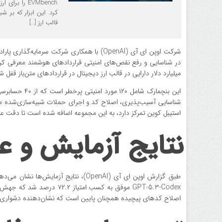
EVMbench را
قالب ارز […]
میلیارد دلار دارایی در قالب ارز دیجیتال در قراردادهای متن‌باز ق
این بنچمارک 
استیبل کوین تمرکز دارد، به این مجموعه اضافه شده است تا دقت ع
نتایج آزمایش و ع
طبق گزارش اوپن ای آی (OpenAI)، نتایج
GPT-5.3-Codex موفق به کسب
اصلاح کدهای پیچیده همچنان پایین است که نشان‌دهنده دشواری ت