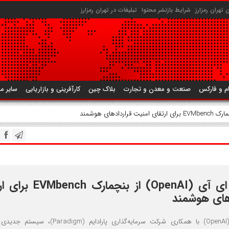
تهران رمزارز
شرایط بازنشر محتوا
تبلیغات در تهران رمزارز
م و فارکس
صنعت و معدن و تجارت
بلاک چین
کارآفرینی و بازاریابی
سایر م
رونمایی اوپن ای آی (OpenAI) از بنچما
های هوشمند
شرکت اوپن ای آی (OpenAI) با همکاری شرکت سرمایه‌گذاری پارادایم (digm