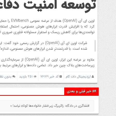
توسعه امنیت دفاع
اوپن ای آی 
کرد که با افزایش قدرت ابزارهای هوش مصنوعی، احتمال استفاد
توانمندی‌ها برای کاهش ریسک و استقرار مسئولانه فناوری ضروری 
شرکت اوپن ای آی (OpenAI) در گزارش 
شده است. با قدرتمندتر شدن ابزارهای هوش مصنوعی، اندازه‌گ
زیرساخت‌های بلاک چین خبر داد. تمامی داده‌ها و ابزارهای مرتبط با EVMbench برای استفاده پژوهشگران به‌صورت عمومی منتشر شده اس
ارزدیجیتال دات کام
کد خبر 76179
251 بازدید
بدون نظر
خبر قبلی و بعدی
افشاگری در دادگاه: زاکربرگ زیر فشار خانواده‌ها کوتاه نیامد! »