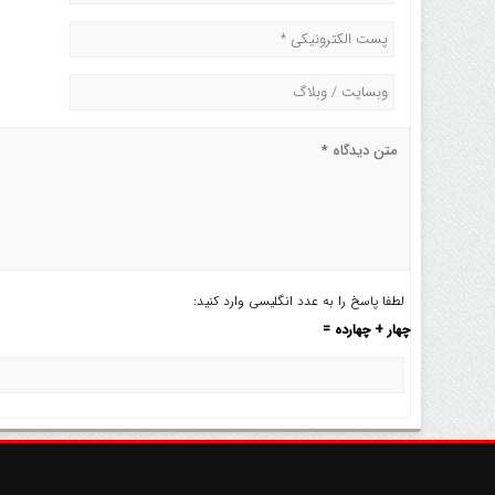
لطفا پاسخ را به عدد انگلیسی وارد کنید:
چهار + چهارده =