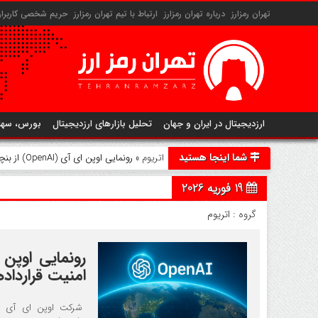
تهران رمزارز
درباره تهران رمزارز
ارتباط با تیم تهران رمزارز
حریم شخصی کاربران 
ارزدیجیتال در ایران و جهان
تحلیل بازارهای ارزدیجیتال
بورس، سها
شما اینجا هستید
اتریوم
» رونمایی اوپن ای آی (OpenAI) از بنچمارک EVMbench برای ارتقای امنیت قراردادهای هوشمند
19 فوریه 2026
گروه :
اتریوم
امنیت قرارداد