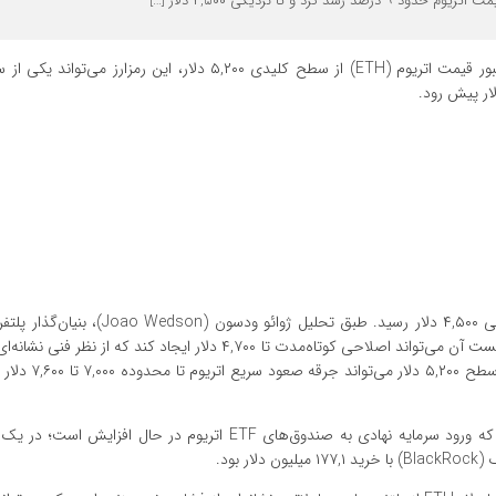
د رشد کرد و تا نزدیکی ۴,۵۰۰ دلار […]
تحلیلگران بازار ارزهای دیجیتال پیش‌بینی می‌کنند که در صورت عبور قیمت اتریوم (ETH) از سطح کلیدی ۵,۲۰۰ دلار، این 
در آغاز ماه اکتبر، قیمت اتریوم حدود ۹ درصد رشد کرد و تا نزدیکی ۴,۵۰۰ دلار رسید. طبق تحل
(Alphractal)، سطح ۵,۱۰۰ دلار به عنوان مقاومت حیاتی است و شکست آن می‌تواند اصلاحی کوتاه‌مدت تا ۴,۷۰۰ دلار ایجاد کند
ادامه روند صعودی محسوب می‌شود. او معتقد است عب
بود.