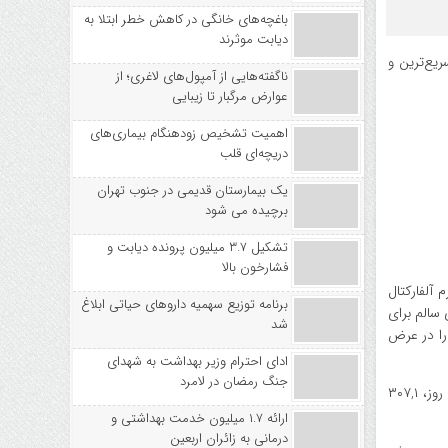
باغچه‌های خانگی در کاهش خطر ابتلا به
دیابت موثرند
رمزارز می‌تواند یکی از سریع‌ترین و
ناگفته‌هایی از آمپول‌های لاغری؛ از
عوارض مرگبار تا زیبایی
اهمیت تشخیص زودهنگام بیماری‌های
دریچه‌ای قلب
یک بیمارستان قدیمی در جنوب تهران
برچیده می شود
تشکیل ۳.۷ میلیون پرونده دیابت و
فشارخون بالا
یل ژوائو ودسون (Joao Wedson)، بنیان‌گذار پلتفرم آلفارکتال
برنامه توزیع سهمیه داروهای حیاتی ابلاغ
 که از نظر فنی نشانه‌ای سالم برای
شد
ور قاطع از سطح ۵,۲۰۰ دلار می‌تواند جرقه صعود سریع اتریوم تا محدوده ۷,۰۰۰ تا ۷,۶۰۰ دلار را در عرض
ادای احترام وزیر بهداشت به شهدای
جنگ رمضان در لامرد
در همین حال، داده‌های سوسوولیو (SoSoValue) نشان می‌دهد که ورود سرمایه نهادی به صندوق‌های ETF اتریوم در حال افزایش است؛ در یک روز، ۳۰۷,۱
ارائه ۱.۷ میلیون خدمت بهداشتی و
درمانی به زائران اربعین