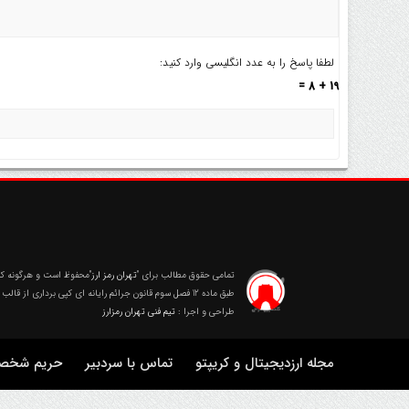
لطفا پاسخ را به عدد انگلیسی وارد کنید:
19 + 8 =
تمامی حقوق مطالب برای
"تهران رمز ارز"
محفوظ است و هرگونه کپی
طبق ماده 12 فصل سوم قانون جرائم رایانه ای کپی برداری از قالب و محتوا پیگرد قانونی خواهد داشت.
طراحی و اجرا :
تیم فنی تهران رمزارز
مجله ارزدیجیتال و کریپتو
تماس با سردبیر
حریم شخصی 