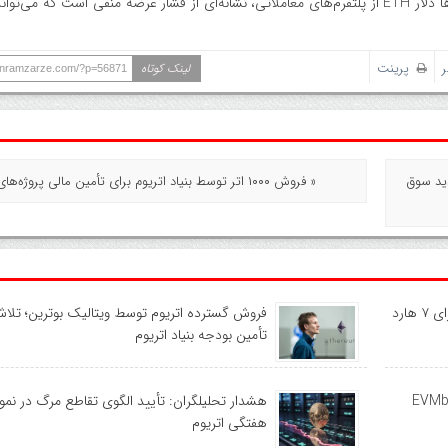
افزون بر این، کاهش موجودی اتریوم در صرافی‌ها و خروج میلیاردها دلار ETH از پلتفرم‌های معاملاتی، نشانه‌ای از فشار عرضه منفی است
ر
پرینت
لینک کوتاه
ranramzarze.com/?p=56871
دید سوق
« فروش ۱۰۰۰ اتر توسط بنیاد اتریوم برای تأمین مالی پروژه‌های توسعه
نقشه راه جدید اتریوم تا سال ۲۰۲۹؛ برنامه‌ریزی برای ۷ هارد
فروش گسترده اتریوم توسط ویتالیک بوترین؛ تلاش
تأمین بودجه بنیاد اتریوم
Open) از بنچمارک EVMbench
هشدار تحلیلگران: تأیید الگوی تقاطع مرگ در نمود
هفتگی اتریوم