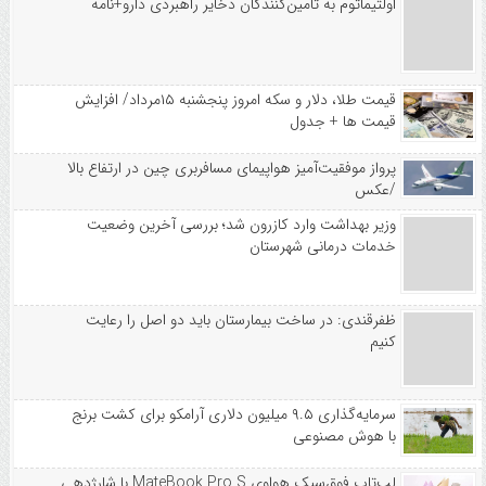
اولتیماتوم به تامین‌کنندگان ذخایر راهبردی دارو+نامه
قیمت طلا، دلار و سکه امروز پنجشنبه ۱۵مرداد/ افزایش
قیمت ها + جدول
پرواز موفقیت‌آمیز هواپیمای مسافربری چین در ارتفاع بالا
/عکس
وزیر بهداشت وارد کازرون شد؛ بررسی آخرین وضعیت
خدمات درمانی شهرستان
ظفرقندی: در ساخت بیمارستان باید دو اصل را رعایت
کنیم
سرمایه‌گذاری ۹.۵ میلیون دلاری آرامکو برای کشت برنج
با هوش مصنوعی
لپ‌تاپ فوق‌سبک هواوی MateBook Pro S با شارژدهی