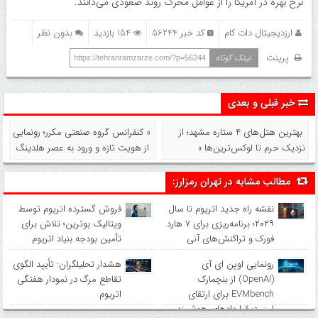
نرخ بهره در آمریکا را از عوامل محرک روند صعودی می‌دانند.
ارزدیجیتال دات کام
کد خبر 56244
154 بازدید
بدون نظر
پرینت
لینک کوتاه
https://tehranramzarze.com/?p=56244
خبر قبلی و بعدی
بهترین هتل‌های ۴ ستاره مشهد؛ از
« کنفرانس گروه صنعتی مکرر؛ رونمایی
نزدیک‌ حرم تا لوکس‌ترین‌ها »
از هویت تازه و ورود به عصر هلدینگ
مطالب مشابه در تهران رمزارز:
نقشه راه جدید اتریوم تا سال
فروش گسترده اتریوم توسط
۲۰۲۹؛ برنامه‌ریزی برای ۷ هارد
ویتالیک بوترین؛ تلاش برای
فورک و تراکنش‌های آنی
تأمین بودجه بنیاد اتریوم
رونمایی اوپن ای آی
هشدار تحلیلگران: تأیید الگوی
(OpenAI) از بنچمارک
تقاطع مرگ در نمودار هفتگی
EVMbench برای ارتقای
اتریوم
امنیت قراردادهای هوشمند