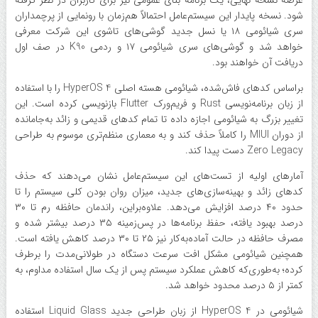
شود. نسخه پایدار این سیستم‌عامل احتمالاً هم‌زمان با رونمایی از پرچمداران
سری شیائومی ۱۸ یا نسل جدید گوشی‌های تاشوی این شرکت معرفی
خواهد شد و گوشی‌های سری شیائومی ۱۷ و ردمی K90 در صف اول
دریافت آن خواهند بود.
براساس کدهای فاش‌شده، شیائومی هسته اصلی HyperOS 4 را با استفاده
از زبان برنامه‌نویسی Rust و فریم‌ورک Flutter بازنویسی کرده است. این
تغییر بزرگ به شیائومی اجازه داده تا تمام کدهای قدیمی و زائد به‌جامانده
از دوران MIUI را کاملاً حذف کند و به معماری منظم‌تری موسوم به طراحی
Zero Legacy دست پیدا کند.
آمارهای اولیه از تست‌های این سیستم‌عامل نشان می‌دهند که حذف
کدهای زائد و بهینه‌سازی‌های جدید، میزان روان بودن کلی سیستم را تا
حدود ۴۰ درصد افزایش می‌دهد. علاوه‌براین، راندمان حافظه رم تا ۳۰
درصد بهبود یافته، حفظ برنامه‌ها در پس‌زمینه ۳۵ درصد بیشتر شده و
مصرف حافظه در حالت آماده‌به‌کار نیز ۲۵ تا ۳۰ درصد کاهش یافته است.
همچنین شیائومی مشکل افت سرعت دستگاه در طولانی‌مدت را برطرف
کرده؛ به‌طوری‌که کاهش عملکرد سیستم پس از یک سال استفاده مداوم، به
کمتر از ۵ درصد محدود خواهد شد.
شیائومی در HyperOS 4 از زبان طراحی جدید Liquid Glass استفاده