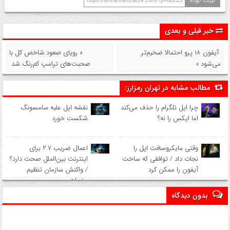
لینک کوتاه
خبر قبلی و بعدی
آیفون ۱۸ پرو احتمالا ضخیم‌تر
« رویای صعود شاخص کل با
می‌شود »
صحبت‌های ترامپ کم‌رنگ شد
مطالب مشابه در تهران رمزارز:
چرا اپل تلگرام را حذف می‌کند
نقشه اپل علیه سامسونگ
اما ایکس را نه؟
شکست خورد
وقتی مایکروسافت اپل را
اعمال ضریب ۲.۷ برای
نجات داد / توافقی که ساخت
اینترنت بین‌الملل صحت دارد؟
آیفون را ممکن کرد
/ واکنش سازمان تنظیم
مقررات
بدون دیدگاه