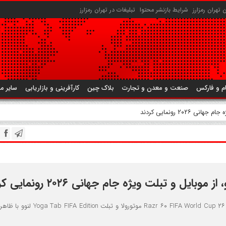
تهران رمزارز
شرایط بازنشر محتوا
تبلیغات در تهران رمزارز
م و فارکس
صنعت و معدن و تجارت
بلاک چین
کارآفرینی و بازاریابی
سایر م
۲۰۲۶ رونمایی کردند
 موبایل و تبلت ویژه جام جهانی ۲۰۲۶ رونمایی کردند
گوشی تاشوی Razr ۶۰ FIFA World Cup ۲۶ Edition موتورولا و تبلت tion