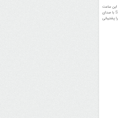
ندام دارد. این ساعت
با نمایشگر ۱.۴۳ اینچی OLED، بدنه آلومینیومی و باتری با عمر ۱۳ روزه، گزینه‌ای بادوام برای ورزشکاران است. علاوه‌براین، اسپیکر قابل‌حمل Sound Flow با صدای
 ۱۲ ساعت پخش مداوم موسیقی را پشتیبانی