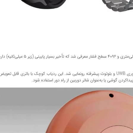
در بخش لوازم جانبی، قلم هوشمند Moto Pen Ultra با نوک ۱.۴ میلی‌متری و ۴۰۹۶ سطح فشار م
داکردن گوشی یا به‌عنوان شاتر دوربین از راه دور استفاده شود.