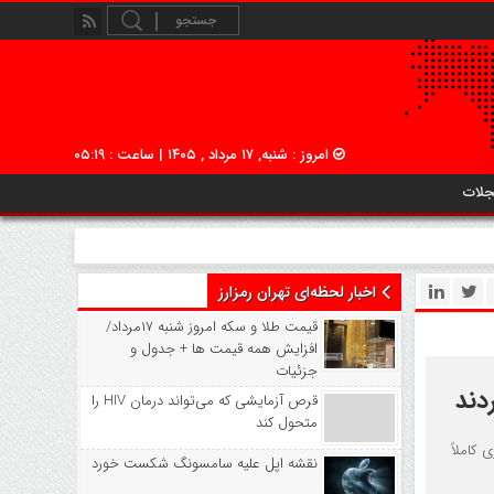
امروز : شنبه, ۱۷ مرداد , ۱۴۰۵ | ساعت : ۰۵:۱۹
جلات
اخبار لحظه‌ای تهران رمزارز
قیمت طلا و سکه امروز شنبه ۱۷مرداد/
افزایش همه قیمت ها + جدول و
جزئیات
قرص آزمایشی که می‌تواند درمان HIV را
متحول کند
Yoga Tab FIFA Edi لنوو با ظاهری کاملاً
نقشه اپل علیه سامسونگ شکست خورد