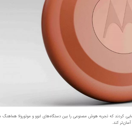
فزاری، موتورولا و لنوو از دستیار هوشمند Qira نیز رونمایی کردند که تجربه هوش مصنوعی را بین دستگاه‌های لنوو و موتورولا هم
سان‌تر کند.