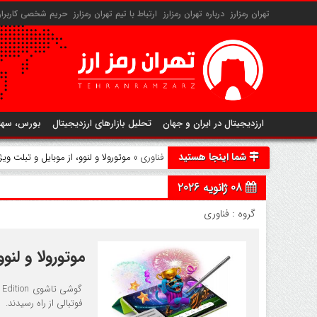
تهران رمزارز
درباره تهران رمزارز
ارتباط با تیم تهران رمزارز
حریم شخصی کاربران 
ارزدیجیتال در ایران و جهان
تحلیل بازارهای ارزدیجیتال
بورس، سها
شما اینجا هستید
فناوری
» موتورولا و لنوو، از موبایل و تبلت ویژه جام جهانی 
08 ژانویه 2026
گروه :
فناوری
موتورولا و لنوو، از
فوتبالی از راه رسیدند.