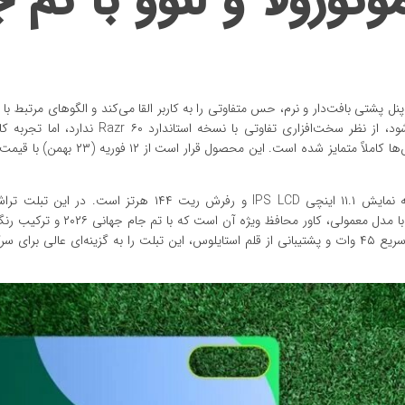
ورولا و لنوو با تم ج
اشوی Razr ۶۰ با تم جام جهانی و پنل پشتی بافت‌دار و نرم، حس متفاوتی را به کاربر القا می‌کند و الگوهای مرتب
روی آن حک شده است. این نسخه که در رنگ سبز عرضه می‌شود، از نظر سخت‌افزاری تفاوتی با نسخه 
لنوو یوگا تب نسخه فیفا نیز یک تبلت اندرویدی رده‌بالا با صفحه نمایش ۱۱.۱ اینچی IPS LCD و رفرش ریت ۱۴۴ 
Snapdragon ۸ Gen ۳ به‌کار رفته است. تفاوت اصلی این نسخه با مدل معمولی، کاور
آبی و زرد طراحی شده است. باتری ۸۸۶۰ میلی‌آمپرساعتی با شارژ سریع ۴۵ وات و پشتیبانی از قلم استایلوس، این تبلت را به گزینه‌ای عال