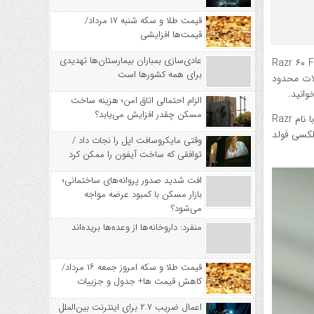
قیمت طلا و سکه شنبه ۱۷ مرداد/
قیمت‌ها افزایشی
عادی‌سازی بمباران بیمارستان‌ها تهدیدی
 از دیجیاتو، در نمایشگاه CES، موتورولا و لنوو توجه ویژه‌ای به جام جهانی ۲۰۲۶ داشتند و گوشی تاشوی Razr ۶۰ FIFA
برای همه کشورها است
ین محصولات محدود
وانید.
الزام احتمالی اتاق امن؛ هزینه ساخت
مسکن چقدر افزایش می‌یابد؟
در نمایشگاه CES امسال موتورولا با دست پر آمده است. این شرکت در کنار معرفی مدل جدید Signature، بالاخره از اولین گوشی تاشوی کتابی خود با نام Razr
گلکسی فولد
وقتی مایکروسافت اپل را نجات داد /
توافقی که ساخت آیفون را ممکن کرد
افت شدید صدور پروانه‌های ساختمانی؛
بازار مسکن با کمبود عرضه مواجه
می‌شود؟
منفرد: داروخانه‌ها از وعده‌ها بریده‌اند
قیمت طلا و سکه امروز جمعه ۱۶ مرداد/
کاهش قیمت ها+ جدول و جزییات
اعمال ضریب ۲.۷ برای اینترنت بین‌الملل