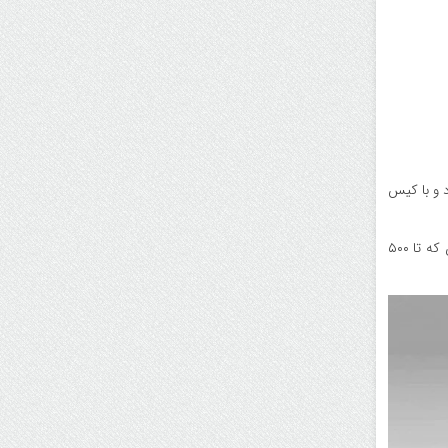
عرفی شد که تأخیر بسیار پایینی (زیر ۵ میلی‌ثانیه) دارد و با کیس
همچنین نسل دوم ردیاب هوشمند Moto Tag ۲ با پشتیبانی از فناوری UWB و بلوتوث پیشرفته رونمایی شد. این ردیاب کوچک با باتری قابل تعویض که تا ۵۰۰