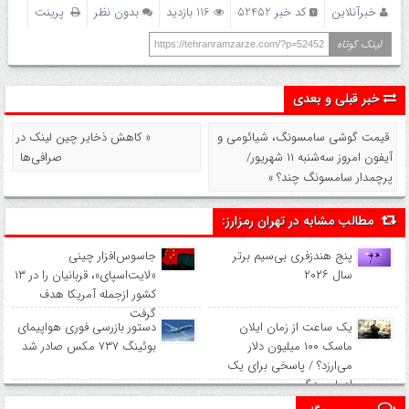
خبرآنلاین
کد خبر 52452
116 بازدید
بدون نظر
پرینت
لینک کوتاه
https://tehranramzarze.com/?p=52452
خبر قبلی و بعدی
قیمت گوشی سامسونگ، شیائومی و
« کاهش ذخایر چین لینک در
آیفون امروز سه‌شنبه ۱۱ شهریور/
صرافی‌ها
پرچمدار سامسونگ چند؟ »
مطالب مشابه در تهران رمزارز:
پنج هندزفری بی‌سیم برتر
جاسوس‌افزار چینی
سال ۲۰۲۶
«لایت‌اسپای»، قربانیان را در ۱۳
کشور ازجمله آمریکا هدف
گرفت
یک ساعت از زمان ایلان
دستور بازرسی فوری هواپیمای
ماسک ۱۰۰ میلیون دلار
بوئینگ ۷۳۷ مکس صادر شد
می‌ارزد؟ / پاسخی برای یک
ادعای بزرگ