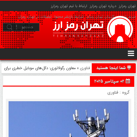
تهران رمزارز
درباره تهران رمزارز
ارتباط با تیم تهران رمزارز
حریم شخصی کاربران تهران رمزارز
شرایط بازنشر محتوا
تبلیغات در تهران رمزارز
شما اینجا هستید
فناوری
» معاون رگولاتوری: دکل‌های موبایل خطری برای
سلامتی ندارند
02 سپتامبر 2025
گروه :
فناوری