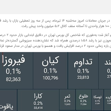
به گزارش اقتصاد آنلاین به نقل از تسنیم، شاخص کل بورس تهران در جریان معاملات امروز سه‌شنبه ۱۶ تیرماه، پس از سه روز تعط
ت.
معاملات امروز بازار سرمایه با برتری محسوس تقا
و به محدوده ۵ میلیون و ۲۸۴ هزار واحد رسید. همزمان شاخص هم‌وزن نیز با رشد ۱٫۵۸ درصدی همراه شد که نشان‌دهنده سبزپوشی گست
 تهران در مدار صعود قرار گرفت.