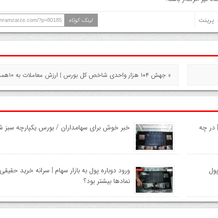
پرینت
لینک کوتاه
ranramzarze.com/?p=80185
« جهش ۱۰۴ هزار واحدی شاخص کل بورس | ارزش معاملات به ۱۰همت رسید
نی بازار سهام امروز سه‌شنبه ۶ مرداد ۱۴۰۵ | در چه
خبر خوش برای سهامداران / بورس یکپارچه سبز ش
ول
ورود دوباره پول به بازار سهام | سرانه خرید حقیقی
نماد‌ها بیشتر بود؟