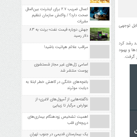
اعمال ضریب ۲.۷ برای اینترنت بین‌الملل
صحت دارد؟ / واکنش سازمان تنظیم
مقررات
یلی بازار، با رشد قابل توجهی
جهش دوباره قیمت نفت؛ برنت به ۸۳
دلار رسید
ضا برای خرید سهام آغاز شد؛ به‌طوری که شاخص کل بورس تهران در دقایق ابتدایی بازار حدود ۲ درصد رشد کرد
مراقب علائم هپاتیت باشید!
رده‌تر نمادها و بهبود
اسامی ژل‌های غیر مجاز شستشوی
پوست منتشر شد
باغچه‌های خانگی در کاهش خطر ابتلا به
دیابت موثرند
ناگفته‌هایی از آمپول‌های لاغری؛ از
عوارض مرگبار تا زیبایی
اهمیت تشخیص زودهنگام بیماری‌های
دریچه‌ای قلب
یک بیمارستان قدیمی در جنوب تهران