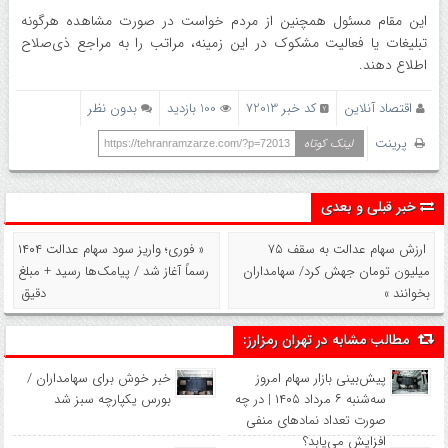
این مقام مسئول همچنین از مردم خواست در صورت مشاهده هرگونه
تبلیغات یا فعالیت مشکوک در این زمینه، مراتب را به مراجع ذی‌صلاح
اطلاع دهند.
اقتصاد آنلاین
کد خبر 72013
100 بازدید
بدون نظر
پرینت
لینک کوتاه
https://tehranramzarze.com/?p=72013
خبر قبلی و بعدی
ارزش سهام عدالت به سقف ۷۵
« فوری؛ واریز سود سهام عدالت ۱۴۰۴
میلیون تومان جهش کرد/ سهامداران
رسماً آغاز شد / پیامک‌ها رسید + مبلغ
بخوانند »
دقیق
مطالب مشابه در تهران رمزارز:
پیش‌بینی بازار سهام امروز
خبر خوش برای سهامداران /
سه‌شنبه ۶ مرداد ۱۴۰۵ | در چه
بورس یکپارچه سبز شد
صورت تعداد نماد‌های منفی
افزایش می‌یابد؟