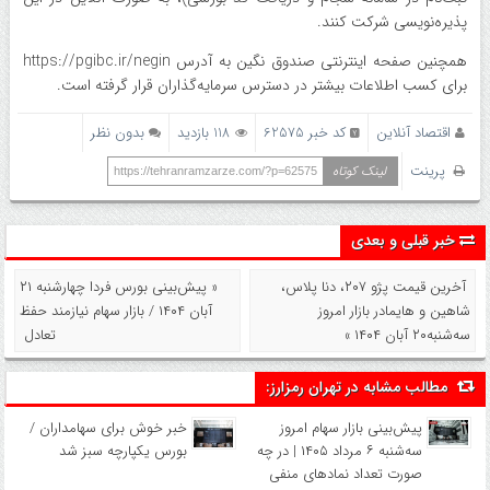
پذیره‌نویسی شرکت کنند.
همچنین صفحه اینترنتی صندوق نگین به آدرس https://pgibc.ir/negin
برای کسب اطلاعات بیشتر در دسترس سرمایه‌گذاران قرار گرفته است.
اقتصاد آنلاین
کد خبر 62575
118 بازدید
بدون نظر
پرینت
لینک کوتاه
https://tehranramzarze.com/?p=62575
خبر قبلی و بعدی
آخرین قیمت پژو ۲۰۷، دنا پلاس،
« پیش‌بینی بورس فردا چهارشنبه ۲۱
شاهین و هایمادر بازار امروز
آبان ۱۴۰۴ / بازار سهام نیازمند حفظ
سه‌شنبه۲۰ آبان ۱۴۰۴ »
تعادل
مطالب مشابه در تهران رمزارز:
پیش‌بینی بازار سهام امروز
خبر خوش برای سهامداران /
سه‌شنبه ۶ مرداد ۱۴۰۵ | در چه
بورس یکپارچه سبز شد
صورت تعداد نماد‌های منفی