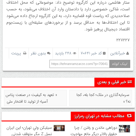
ستار هاشمی درباره این کارگروه توضیح داد: موضوعاتی که محل اختلاف
است، شاکی خصوصی دارد یا دادستان وارد آن اختلاف می‌شود، به حسب
صلاحدیدی که ریاست قوه قضاییه دارد، به این کارگروه ارجاع داده می‌شود
تا این اختلاف‌ها به حداقل برسد و از برخوردهای سلیقه‌ای با زیست‌بوم
اقتصاد دیجیتال پرهیز شود.
۲۲۷۲۲۷
خبرآنلاین
کد خبر 70641
248 بازدید
بدون نظر
پرینت
لینک کوتاه
https://tehranramzarze.com/?p=70641
خبر قبلی و بعدی
سرمایه‌گذاری در ملک؛ کجا بله، کجا
« تعهد به کیفیت در صنعت پتاس
نه؟ »
آسیا؛ از تولید تا افتخار ملی
مطالب مشابه در تهران رمزارز:
دوراهی ماندن و رفتن / چرا
سیلیکن ولیِ تهران؛ این ایران
حقوق بالاتر دیگر مانع مهاجرت
نسل Z مگر متوقف شدنی