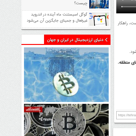
چیست؟
گوگل اسیستنت ماه آینده در اندروید
غیرفعال و جمینای جایگزین آن می‌شود
، راهکار
دنیای ارزدیجیتال در ایران و جهان
ود.
،
اتفاق تاریخی در بازار رمزارزها /
بیت‌کوین سبز شد
https://teh