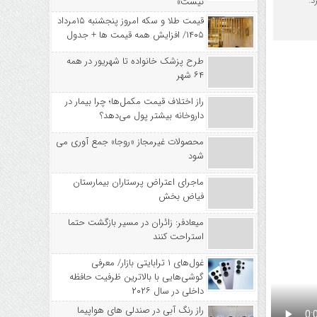
د.
نیست»
قیمت طلا و سکه امروز پنجشنبه ۱۵مرداد
۱۴۰۵/ افزایش همه قیمت ها + جدول
طرح پزشک خانواده تا شهریور در همه
۶۴ شهر
راز اختلاف قیمت مکمل‌ها؛ چرا بیمار در
داروخانه بیشتر پول می‌دهد؟
محصولات غیرمجاز «روجا» جمع آوری می
شود
ماجرای اعتراض پرستاران بیمارستان
فیاض بخش
میعادفر: زائران در مسیر بازگشت حتما
استراحت کنند
غول‌های ۱ ترابایتی بازار/ معرفی
گوشی‌هایی با بالاترین ظرفیت حافظه
داخلی در سال ۲۰۲۶
راز رنگ آبی در صندلی های هواپیما