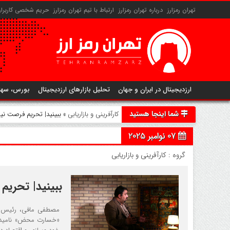
تهران رمزارز
درباره تهران رمزارز
ارتباط با تیم تهران رمزارز
حریم شخصی کاربران 
ارزدیجیتال در ایران و جهان
تحلیل بازارهای ارزدیجیتال
بورس، سها
شما اینجا هستید
کارآفرینی و بازاریابی
» ببینید| تحریم فرصت
07 نوامبر 2025
گروه :
کارآفرینی و بازاریابی
ببینید| تحر
مصطفی مافی، رئیس پار
«خسارت محض» نامید. 