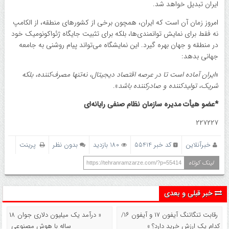
ایران تبدیل خواهد شد.
امروز زمان آن است که ایران، همچون برخی از کشورهای منطقه، از الکامپ
نه فقط برای نمایش توانمندی‌ها، بلکه برای تثبیت جایگاه ژئواکونومیک خود
در منطقه و جهان بهره گیرد. این نمایشگاه می‌تواند پیام روشنی به جامعه
جهانی بدهد:
«
ایران آماده است تا در عرصه اقتصاد دیجیتال، نه‌تنها مصرف‌کننده، بلکه
شریک، تولیدکننده و صادرکننده باشد
».
*عضو هیأت مدیره سازمان نظام صنفی رایانه‌ای
۲۲۷۲۲۷
خبرآنلاین
کد خبر 55414
180 بازدید
بدون نظر
پرینت
لینک کوتاه
https://tehranramzarze.com/?p=55414
خبر قبلی و بعدی
رقابت تنگاتنگ آیفون ۱۷ و آیفون ۱۶/
« درآمد یک میلیون دلاری جوان ۱۸
کدام یک ارزش خرید دارد؟ »
ساله با هوش مصنوعی