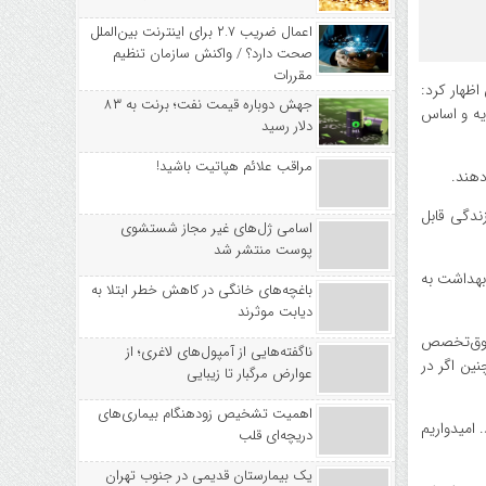
اعمال ضریب ۲.۷ برای اینترنت بین‌الملل
صحت دارد؟ / واکنش سازمان تنظیم
مقررات
ظهار کرد:
جهش دوباره قیمت نفت؛ برنت به ۸۳
یه و اساس
دلار رسید
مراقب علائم هپاتیت باشید!
دهند.
ندگی قابل
اسامی ژل‌های غیر مجاز شستشوی
پوست منتشر شد
 بهداشت به
باغچه‌های خانگی در کاهش خطر ابتلا به
دیابت موثرند
ا فوق‌تخصص
ناگفته‌هایی از آمپول‌های لاغری؛ از
ین اگر در
عوارض مرگبار تا زیبایی
اهمیت تشخیص زودهنگام بیماری‌های
امیدواریم
دریچه‌ای قلب
یک بیمارستان قدیمی در جنوب تهران