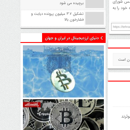
زشکی خانواده چیست؟» گفت: بودجه سال ۱۴۰۵ هنوز در مجلس شورای
برچیده می شود
خود را به
تشکیل ۳.۷ میلیون پرونده دیابت و
فشارخون بالا
https://teh
دنیای ارزدیجیتال در ایران و جهان
اتفاق تاریخی در بازار رمزارزها /
بیت‌کوین سبز شد
ثرند