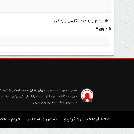
لطفا پاسخ را به عدد انگلیسی وارد کنید:
5 × پنج =
تمامی حقوق مطالب برای
"تهران رمز ارز"
محفوظ است و هرگونه کپی
طبق ماده 12 فصل سوم قانون جرائم رایانه ای کپی برداری از قالب و محتوا پیگرد قانونی خواهد داشت.
طراحی و اجرا :
تیم فنی تهران رمزارز
مجله ارزدیجیتال و کریپتو
تماس با سردبیر
حریم شخصی 