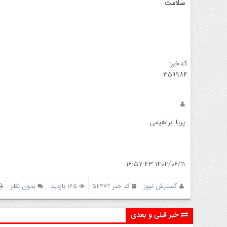
سلامت
واکسن آنفولانزا رایگان شد + جزییات
کدخبر:
۳۵۹۹۸۴
پریا ابراهیمی
۱۴۰۴/۰۶/۱۱ ۱۶:۵۷:۴۳
گسترش نیوز
کد خبر 52472
165 بازدید
بدون نظر
خبر قبلی و بعدی