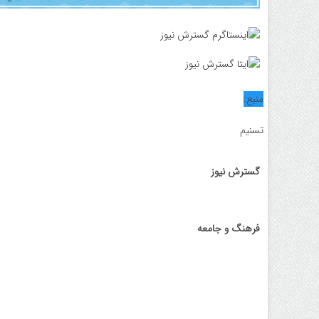
منبع:
تسنیم
گسترش نیوز
فرهنگ و جامعه
واکسن آنفولانزا رایگان شد + جزییات