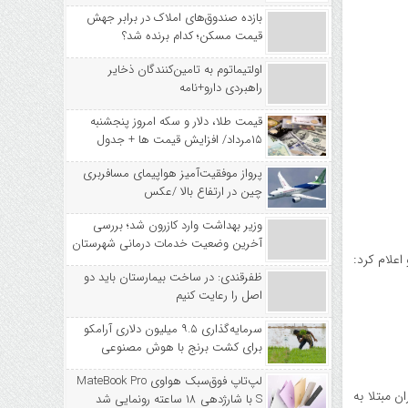
بازده صندوق‌های املاک در برابر جهش
قیمت مسکن؛ کدام برنده شد؟
اولتیماتوم به تامین‌کنندگان ذخایر
راهبردی دارو+نامه
قیمت طلا، دلار و سکه امروز پنجشنبه
۱۵مرداد/ افزایش قیمت ها + جدول
پرواز موفقیت‌آمیز هواپیمای مسافربری
چین در ارتفاع بالا /عکس
وزیر بهداشت وارد کازرون شد؛ بررسی
آخرین وضعیت خدمات درمانی شهرستان
اعلام کرد:
ظفرقندی: در ساخت بیمارستان باید دو
اصل را رعایت کنیم
سرمایه‌گذاری ۹.۵ میلیون دلاری آرامکو
برای کشت برنج با هوش مصنوعی
لپ‌تاپ فوق‌سبک هواوی MateBook Pro
ادران باردار، کودکان ۶ ماهه تا ۵ ساله، سالمندان بالای ۶۵ سال، بیماران مبتلا به
S با شارژدهی ۱۸ ساعته رونمایی شد