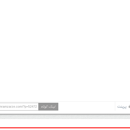
پرینت
لینک کوتاه
ranramzarze.com/?p=52472