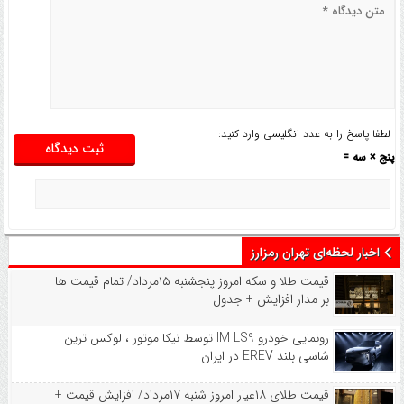
لطفا پاسخ را به عدد انگلیسی وارد کنید:
پنج × سه =
اخبار لحظه‌ای تهران رمزارز
قیمت طلا و سکه امروز پنجشنبه ۱۵مرداد/ تمام قیمت ها
بر مدار افزایش + جدول
رونمایی خودرو IM LS9 توسط نیکا موتور ، لوکس ترین
شاسی بلند EREV در ایران
قیمت طلای ۱۸عیار امروز شنبه ۱۷مرداد/ افزایش قیمت +