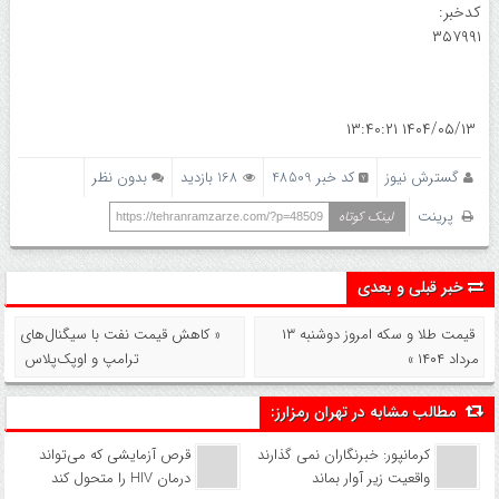
کدخبر:
۳۵۷۹۹۱
۱۴۰۴/۰۵/۱۳ ۱۳:۴۰:۲۱
گسترش نیوز
کد خبر 48509
168 بازدید
بدون نظر
پرینت
لینک کوتاه
https://tehranramzarze.com/?p=48509
خبر قبلی و بعدی
قیمت طلا و سکه امروز دوشنبه ۱۳
« کاهش قیمت نفت با سیگنال‌های
مرداد ۱۴۰۴ »
ترامپ و اوپک‌پلاس
مطالب مشابه در تهران رمزارز:
کرمانپور: خبرنگاران نمی گذارند
قرص آزمایشی که می‌تواند
واقعیت زیر آوار بماند
درمان HIV را متحول کند