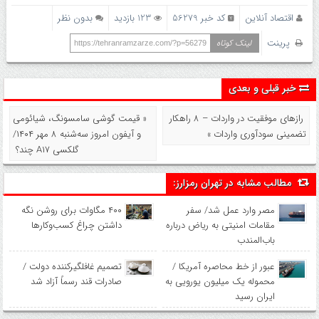
اقتصاد آنلاین
کد خبر 56279
123 بازدید
بدون نظر
پرینت
لینک کوتاه
https://tehranramzarze.com/?p=56279
خبر قبلی و بعدی
راز‌های موفقیت در واردات – ۸ راهکار
« قیمت گوشی سامسونگ، شیائومی
تضمینی سودآوری واردات »
و آیفون امروز سه‌شنبه ۸ مهر ۱۴۰۴/
گلکسی A۱۷ چند؟
مطالب مشابه در تهران رمزارز:
مصر وارد عمل شد/ سفر
۴۰۰ مگاوات برای روشن نگه
مقامات امنیتی به ریاض درباره
داشتن چراغ کسب‌وکار‌ها
باب‌المندب
عبور از خط محاصره آمریکا /
تصمیم غافلگیرکننده دولت /
محموله یک میلیون یورویی به
صادرات قند رسماً آزاد شد
ایران رسید