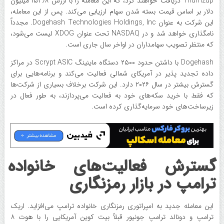
Thumzup دریافت خواهند کرد، که این معامله را با ارزش ۱۵۳٫۸ میلیون
دلار بر اساس قیمت بسته شدن سهام ارزیابی می‌کند. پس از این معامله،
این شرکت به عنوان Dogehash Technologies Holdings, Inc. مجدداً
نامگذاری خواهد شد و در NASDAQ تحت عنوان XDOG لیست می‌شود،
که منتظر تصویب سهامداران در اواخر سال جاری است.
Dogehash با داشتن حدود ۲۵۰۰ دستگاه ماینینگ Scrypt ASIC در مراکز
داده تجدید پذیر در آمریکای شمالی فعالیت می‌کند و برنامه‌هایی برای
گسترش بیشتر در سال ۲۰۲۶ دارد. این شرکت برخلاف بسیاری از شرکت‌ها
که فقط با خرید سکه‌های خود به فعالیت می‌پردازند، به طور فعال در
زیرساخت‌های خود سرمایه‌گذاری کرده است.
گسترش فعالیت‌های خانواده
ترامپ در بازار رمزنگاری
این معامله جدید به امپراتوری رمزنگاری خانواده ترامپ می‌افزاید. اریک
ترامپ و دونالد ترامپ جونیور قبلاً بیت کوین آمریکایی را با هوت ۸