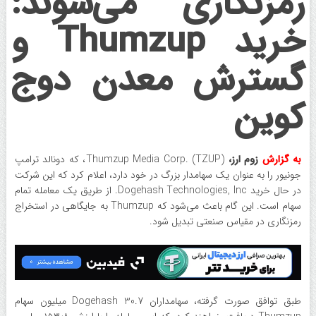
رمزنگاری می‌شوند:
خرید Thumzup و
گسترش معدن دوج
کوین
به گزارش
زوم ارز،
Thumzup Media Corp. (TZUP)، که دونالد ترامپ
جونیور را به عنوان یک سهامدار بزرگ در خود دارد، اعلام کرد که این شرکت
در حال خرید Dogehash Technologies, Inc. از طریق یک معامله تمام
سهام است. این گام باعث می‌شود که Thumzup به جایگاهی در استخراج
رمزنگاری در مقیاس صنعتی تبدیل شود.
طبق توافق صورت گرفته، سهامداران Dogehash 30.7 میلیون سهام