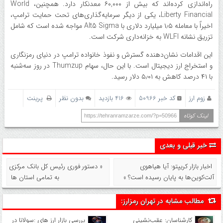
راه‌اندازی کرده‌اند که بیش از ۶۰,۰۰۰ معدنکار دارد. همچنین، World
Liberty Financial، یکی از دیگر سرمایه‌گذاری‌های تحت حمایت ترامپ،
اخیراً با معامله ۱٫۵ میلیارد دلاری با Alt5 Sigma مواجه شده است که شامل
تزریق نشانه WLFI به خزانه‌داری شرکت است.
این اقدامات نشان‌دهنده گسترش و نفوذ خانواده ترامپ در دنیای رمزنگاری
و استخراج ارز دیجیتال است. با این حال، سهام Thumzup در روز سه‌شنبه
با ۴۱ درصد کاهش به ۵٫۰۱ دلار رسید.
زوم ارز
کد خبر 50966
416 بازدید
بدون نظر
پرینت
لینک کوتاه
https://tehranramzarze.com/?p=50966
خبر قبلی و بعدی
اخبار بازار کریپتو: آیا هیاهوی
« دستور فوری رئیس کل بانک مرکزی
آلت‌کوین‌ها به پایان رسیده است؟ »
به تمامی استان ها
مطالب مشابه در تهران رمزارز:
کارشناسان: عقب‌نشینی
بررسی بازار ارز های :سولانا در