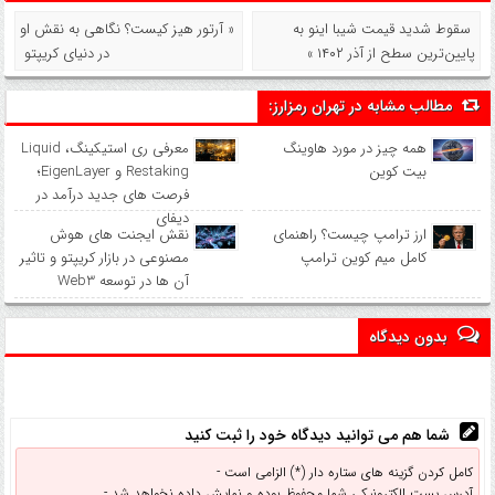
سقوط شدید قیمت شیبا اینو به
« آرتور هیز کیست؟ نگاهی به نقش او
پایین‌ترین سطح از آذر ۱۴۰۲ »
در دنیای کریپتو
مطالب مشابه در تهران رمزارز:
همه چیز در مورد هاوینگ
معرفی ری استیکینگ، Liquid
بیت کوین
Restaking و EigenLayer؛
فرصت های جدید درآمد در
دیفای
ارز ترامپ چیست؟ راهنمای
نقش ایجنت های هوش
کامل میم کوین ترامپ
مصنوعی در بازار کریپتو و تاثیر
آن ها در توسعه Web3
بدون دیدگاه
شما هم می توانید دیدگاه خود را ثبت کنید
کامل کردن گزینه های ستاره دار (*) الزامی است -
آدرس پست الکترونیکی شما محفوظ بوده و نمایش داده نخواهد شد -