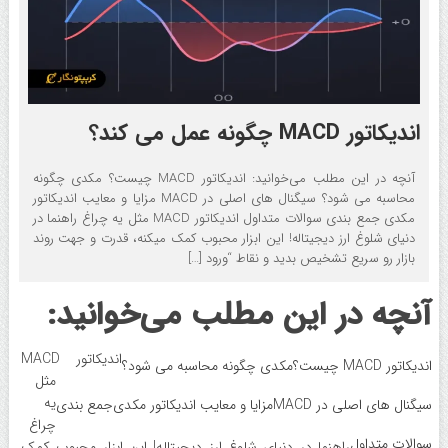
اندیکاتور MACD چگونه عمل می کند؟
آنچه در این مطلب می‌خوانید: اندیکاتور MACD چیست؟ مکدی چگونه
محاسبه می شود؟ سیگنال های اصلی در MACD مزایا و معایب اندیکاتور
مکدی جمع بندی سوالات متداول اندیکاتور MACD مثل یه چراغ راهنما در
دنیای شلوغ ارز دیجیتاله! این ابزار محبوب کمک میکنه، قدرت و جهت روند
بازار رو سریع تشخیص بدید و نقاط “ورود […]
آنچه در این مطلب می‌خوانید:
اندیکاتور MACD
اندیکاتور MACD چیست؟
مکدی چگونه محاسبه می شود؟
مثل
یه
سیگنال های اصلی در MACD
مزایا و معایب اندیکاتور مکدی
جمع بندی
چراغ
سوالات متداول
راهنما در دنیای شلوغ ارز دیجیتاله! این ابزار محبوب کمک