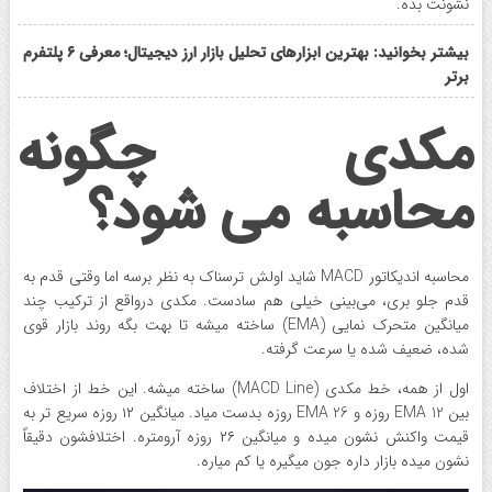
نشونت بده.
بیشتر بخوانید: بهترین ابزارهای تحلیل بازار ارز دیجیتال؛ معرفی ۶ پلتفرم
برتر
مکدی چگونه
محاسبه می شود؟
محاسبه اندیکاتور MACD شاید اولش ترسناک به نظر برسه اما وقتی قدم به
قدم جلو بری، می‌بینی خیلی هم سادست. مکدی درواقع از ترکیب چند
میانگین متحرک نمایی (EMA) ساخته میشه تا بهت بگه روند بازار قوی
شده، ضعیف شده یا سرعت گرفته.
اول از همه، خط مکدی (MACD Line) ساخته میشه. این خط از اختلاف
بین EMA 12 روزه و EMA 26 روزه بدست میاد. میانگین ۱۲ روزه سریع تر به
قیمت واکنش نشون میده و میانگین ۲۶ روزه آرومتره. اختلافشون دقیقاً
نشون میده بازار داره جون میگیره یا کم میاره.