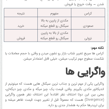
شدن → وقت خروج یا فروش.
کراس
مفهوم
نتیجه
مکدی از پایین به بالا
صعودی
سیگنال رو قطع میکنه
خرید
مکدی از بالا به پایین
نزولی
سیگنال رو قطع میکنه
فروش
نکته مهم:
کراس ها سریع تغییر شتاب بازار رو نشون میدن و وقتی با حجم معاملات یا
شکست سطوح مهم ترکیب میشن، خیلی قابل اعتمادتر میشن.
واگرایی ها
واگرایی یکی از مهم ترین و جذاب ترین سیگنال هایی هست که میتونیم از
اندیکاتور مکدی بگیریم. وقتی قیمت یک چیز میگه و مکدی چیز دیگه‌ای،
یعنی بین این دوتا اختلاف نظر افتاده! این اختلاف نظر همون واگرایی
(Divergence) هست که معمولاً قبل از تغییر جهت قیمت ظاهر میشه و
برای تریدرها حکم یه هشدار جدی رو داره.