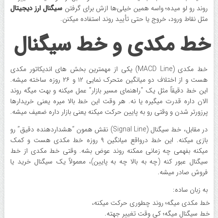
روند رو لو میده؛ واسه همین خیلی‌ها ازش برای گرفتن
سیگنال ارز دیجیتال
مثل نقاط ورود، خروج یا حتی تأیید روند استفاده میکنن.
خط مکدی و خط سیگنال
خط مکدی (MACD Line) یکی از مهمترین بخش های اندیکاتور مکدی
هست و از اختلاف دو میانگین متحرک نمایی ۱۲ و ۲۶ روزه ساخته میشه.
این خط دقیقاً مثل یک “راهنمای مسیر بازار” عمل میکنه و بهت میگه روند
الان داره قدرت میگیره یا نه. هر وقت این خط بالا میره یعنی خریدارها
پرزورتر شدن و وقتی رو به پایین حرکت میکنه یعنی بازار داره ضعیف میشه.
در مقابل، خط سیگنال (Signal Line) نقش همون “هشداردهنده دقیق” رو
بازی میکنه. این خط درواقع میانگین ۹ روزه خط مکدی هست و کمک
میکنه بفهمی چه زمانی ممکنه روند عوض بشه. وقتی خط مکدی از خط
سیگنال عبور کنه (چه به بالا چه به پایین)، معمولاً یک سیگنال خرید یا
فروش صادر میشه.
به زبان ساده:
خط مکدی میگه؛ روند چطوری حرکت میکنه،
خط سیگنال میگه؛ کی وقت تغییر جهته.