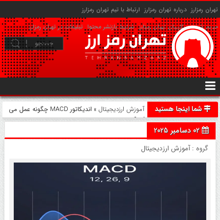
تهران رمزارز
درباره تهران رمزارز
ارتباط با تیم تهران رمزارز
حریم شخصی کاربران تهران رمزارز
شرایط بازنشر محتوا
تبلیغات در تهران رمزارز
شما اینجا هستید
آموزش ارزدیجیتال
» اندیکاتور MACD چگونه عمل می
کند؟
02 دسامبر 2025
گروه :
آموزش ارزدیجیتال