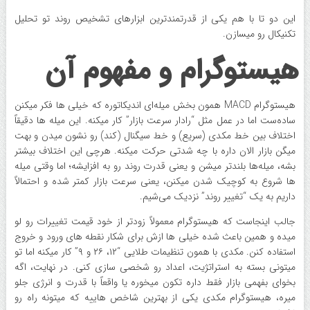
این دو تا با هم یکی از قدرتمندترین ابزارهای تشخیص روند تو تحلیل
تکنیکال رو میسازن.
هیستوگرام و مفهوم آن
هیستوگرام MACD همون بخش میله‌ای اندیکاتوره که خیلی ها فکر میکنن
ساده‌ست اما در عمل مثل “رادار سرعت بازار” کار میکنه. این میله ها دقیقاً
اختلاف بین خط مکدی (سریع) و خط سیگنال (کند) رو نشون میدن و بهت
میگن بازار الان داره با چه شدتی حرکت میکنه. هرچی این اختلاف بیشتر
بشه، میله‌ها بلندتر میشن و یعنی قدرت روند رو به افزایشه؛ اما وقتی میله
ها شروع به کوچیک شدن میکنن، یعنی سرعت بازار کمتر شده و احتمالاً
داریم به یک “تغییر روند” نزدیک می‌شیم.
جالب اینجاست که هیستوگرام معمولاً زودتر از خود قیمت تغییرات رو لو
میده و همین باعث شده خیلی ها ازش برای شکار نقطه های ورود و خروج
استفاده کنن. مکدی با همون تنظیمات طلایی “۱۲، ۲۶ و ۹” کار میکنه اما تو
میتونی بسته به استراتژیت، اعداد رو شخصی سازی کنی. در نهایت، اگه
بخوای بفهمی بازار فقط داره تکون میخوره یا واقعاً با قدرت و انرژی جلو
میره، هیستوگرام مکدی یکی از بهترین شاخص هاییه که میتونه راه رو