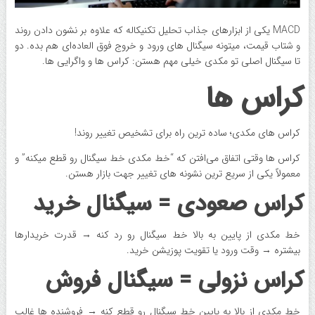
MACD یکی از ابزارهای جذاب تحلیل تکنیکاله که علاوه بر نشون دادن روند
و شتاب قیمت، میتونه سیگنال های ورود و خروج فوق العاده‌ای هم بده. دو
تا سیگنال اصلی تو مکدی خیلی مهم هستن: کراس ها و واگرایی ها.
کراس ها
کراس های مکدی؛ ساده ترین راه برای تشخیص تغییر روند!
کراس ها وقتی اتفاق می‌افتن که “خط مکدی خط سیگنال رو قطع میکنه” و
معمولاً یکی از سریع ترین نشونه های تغییر جهت بازار هستن.
کراس صعودی = سیگنال خرید
خط مکدی از پایین به بالا خط سیگنال رو رد کنه → قدرت خریدارها
بیشتره → وقت ورود یا تقویت پوزیشن خرید.
کراس نزولی = سیگنال فروش
خط مکدی از بالا به پایین خط سیگنال رو قطع کنه → فروشنده ها غالب