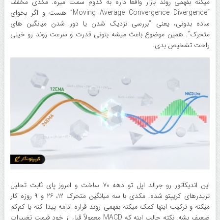
میکنه بفهمی روند بازار واقعاً داره به کدوم سمت میره. مکدی مخفف
“Moving Average Convergence Divergence” هست و اگر بخوای
ساده بدونی، یعنی “بررسی نزدیک شدن یا دور شدن میانگین های
متحرک”. همین موضوع باعث میشه بتونی قدرت و سرعت روند رو خیلی
راحت تشخیص بدی.
این اندیکاتور رو جرالد اپل تو دهه ۷۰ ساخت و امروز پای ثابت تحلیل‌
تریدرهای کریپتو شده. مکدی با سه میانگین متحرک ۱۲، ۲۶ و ۹ روزه کار
میکنه و ترکیب اینها کمک میکنه بفهمی روند قراره ادامه پیدا کنه یا کم‌کم
ضعیف بشه. نکته جالب اینه که MACD معمولاً قبل از خود قیمت تغییرات