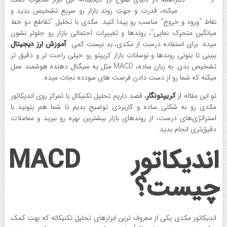
میکنه، قدرت و جهت روند بازار رو سریع تشخیص بدید و
نقاط “ورود و خروج” مناسب رو پیدا کنید. مکدی با تحلیل “تقاطع دو خط
میانگین متحرک نمایی”، روندها و تغییرات احتمالی بازار رو جلوتر نشون
میده. برای استفاده درست از مکدی، بد نیست کمی
آموزش ارز دیجیتال
ببینی تا بتونی روندها و نوسانات بازار کریپتو رو خیلی راحت تر و دقیق تر
تشخیص بدی. به زبان ساده، MACD مثل یه سیگنال دهنده هوشمند عمل
میکنه که شما رو از دست دادن فرصت های سودده نجات میده.
تو این مقاله از
کریپتونگار
، قصد داریم تحلیل تکنیکال با تمرکز روی اندیکاتور
مکدی رو به شکلی ساده و کاربردی توضیح بدیم تا شما هم بتونید با
استراتژی‌های درست، از روندهای بازار بیشترین بهره رو ببرید و معاملات
دقیق‌تری انجام بدید.
اندیکاتور MACD
چیست؟
اندیکاتور مکدی یکی از معروف ترین ابزارهای تحلیل تکنیکاله که بهت کمک