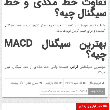
تفاوت خط مکدی و خط
سیگنال چیه؟
خط مکدی سریعتره و تغییرات قیمت رو زودتر نشون میده؛ خط سیگنال
کندتره و برای فیلتر کردن نویزهاست.
بهترین سیگنال MACD
چیه؟
مهمترین سیگنالش
کراس
هست؛ وقتی خط مکدی از خط سیگنال عبور
میکنه.
کریپتونگار
کد خبر 66019
115 بازدید
بدون نظر
پرینت
لینک کوتاه
https://tehranramzarze.com/?p=66019
خبر قبلی و بعدی