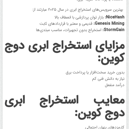
بهترین سرویس‌های استخراج ابری در سال ۲۰۲۵ عبارتند از:
NiceHash:
بازار توان پردازشی با انعطاف بالا
Genesis Mining:
قدیمی و معتبر با قراردادهای ثابت
StormGain:
استخراج بدون تجهیزات، مناسب مبتدی‌ها
مزایای استخراج ابری دوج
‌کوین:
بدون خرید سخت‌افزار یا پرداخت برق
نیاز به دانش فنی کم
درآمد منفعل
معایب استخراج ابری
دوج ‌کوین:
کارمزدهای پنهان احتمالی