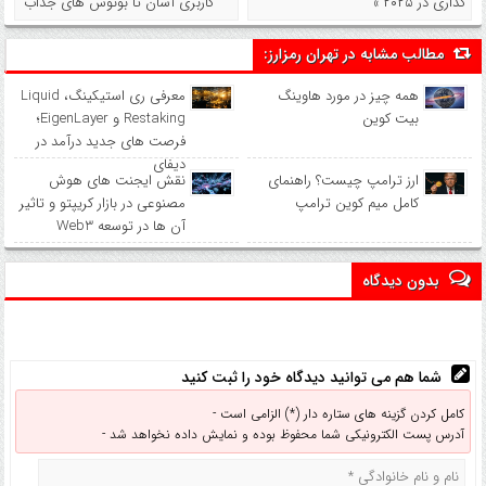
گذاری در ۲۰۲۵ »
کاربری آسان تا بونوس‌ های جذاب
مطالب مشابه در تهران رمزارز:
همه چیز در مورد هاوینگ
معرفی ری استیکینگ، Liquid
بیت کوین
Restaking و EigenLayer؛
فرصت های جدید درآمد در
دیفای
ارز ترامپ چیست؟ راهنمای
نقش ایجنت های هوش
کامل میم کوین ترامپ
مصنوعی در بازار کریپتو و تاثیر
آن ها در توسعه Web3
بدون دیدگاه
شما هم می توانید دیدگاه خود را ثبت کنید
کامل کردن گزینه های ستاره دار (*) الزامی است -
آدرس پست الکترونیکی شما محفوظ بوده و نمایش داده نخواهد شد -