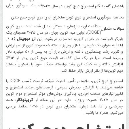
فعالیت سودآور برای
راهنمای گام به گام استخراج دوج کوین در سال ۲۰۲۵
محاسبه سودآوری استخراج دوج ‌کوین
استخراج ابری دوج ‌کوین
جمع بندی
علاقه‌مندان به ارزهای دیجیتال تبدیل شده است. دوج کوین
سوالات متداول
(DOGE)، اولین میم کوین جهان، در سال ۲۰۲۵ همچنان یک
بازیگر قدرتمند در دنیای کریپتو محسوب می‌شود. این
ارز دیجیتال
که در
ابتدا به‌ عنوان یک شوخی، با بازار رمزارز ساخته شده بود، اکنون از نظر ارزش
و کاربرد رشد چشمگیری داشته و ارزش بازار آن به بیش از ۵۰ میلیارد دلار
رسیده است. تنها در یک سال گذشته، قیمت دوج کوین بیش از ۳۱۳٪
افزایش یافته و به کمک این رشد توانسته جایگاه خود را به‌عنوان پیشتاز
میم کوین‌ها از نظر ارزش بازار حفظ کند.
استخراج دوج کوین، علاوه بر تأمین امنیت شبکه، فرصت کسب DOGE را
فراهم می‌کند. با افزایش پذیرش عمومی، فرصت‌های جدید استخراج و
تغییر نیازهای سخت افزاری، یادگیری روش‌های مؤثر استخراج دوج کوین
در سال ۲۰۲۵ اهمیت ویژه‌ای دارد. در این مقاله از
کریپتونگار
، همه
چیزهایی را که باید درباره استخراج دوج کوین در ۲۰۲۵ بدانید بررسی
می‌کنیم. همراه ما باشید.