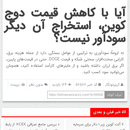
آیا با کاهش قیمت دوج
کوین، استخراج آن دیگر
سودآور نیست؟
نه لزوماً؛ سودآوری به ترکیبی از عوامل بستگی دارد از جمله هزینه برق،
کارایی سخت‌افزار، سختی شبکه و قیمت DOGE. حتی در قیمت‌های پایین،
اگر برق ارزان داشته باشید و از ماینرهای کارآمد استفاده کنید، همچنان
می‌توانید سود کسب کنید.
کریپتونگار
کد خبر 56566
164 بازدید
بدون نظر
پرینت
لینک کوتاه
https://tehranramzarze.com/?p=56566
خبر قبلی و بعدی
۷ آلت کوین زیر ۱ دلار برای سرمایه
« بررسی جامع صرافی KCEX: از رابط