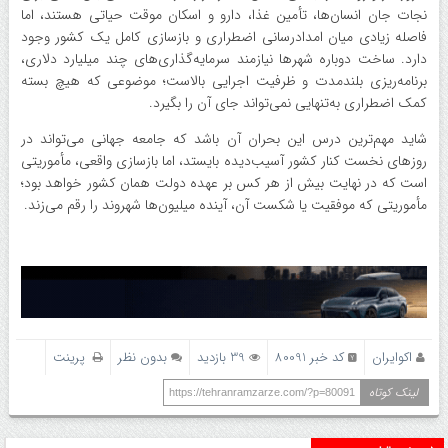
نجات جان انسان‌ها، تأمین غذا، دارو و اسکان موقت حیاتی هستند، اما
فاصله زیادی میان امدادرسانی اضطراری و بازسازی کامل یک کشور وجود
دارد. ساخت دوباره شهرها نیازمند سرمایه‌گذاری‌های چند میلیارد دلاری،
برنامه‌ریزی بلندمدت و ظرفیت اجرایی بالاست؛ موضوعی که هیچ بسته
کمک اضطراری به‌تنهایی نمی‌تواند جای آن را بگیرد.
شاید مهم‌ترین درس این بحران آن باشد که جامعه جهانی می‌تواند در
روزهای نخست کنار کشور آسیب‌دیده بایستد، اما بازسازی واقعی، مأموریتی
است که در نهایت بیش از هر کس بر عهده دولت همان کشور خواهد بود؛
مأموریتی که موفقیت یا شکست آن، آینده میلیون‌ها شهروند را رقم می‌زند.
اکوایران
کد خبر 80091
39 بازدید
بدون نظر
پرینت
لینک کوتاه
https://tehranramzarze.com/?p=80091