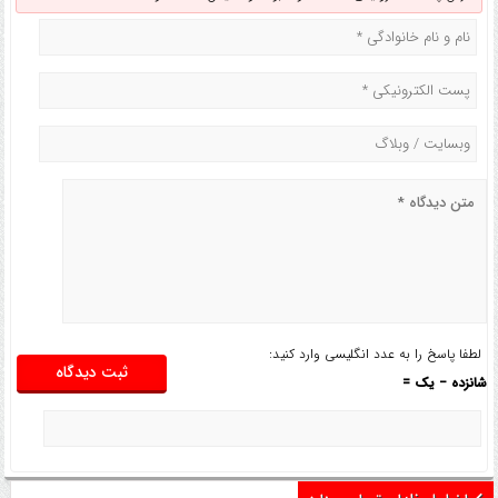
لطفا پاسخ را به عدد انگلیسی وارد کنید:
شانزده − یک =