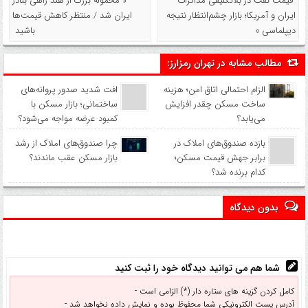
قیمت نفت در بلاتکلیفی مذاکرات
« محموله بزرگ از هند راهی بنادر
ایران و آمریکا؛ بازار چشم‌انتظار نتیجه
ایران شد / منتظر کاهش قیمت‌ها
دیپلماسی »
باشید
مطالب مشابه در تهران رمزارز:
الزام احتمالی اتاق امن؛ هزینه
افت شدید صدور پروانه‌های
ساخت مسکن چقدر افزایش
ساختمانی؛ بازار مسکن با
می‌یابد؟
کمبود عرضه مواجه می‌شود؟
بازده صندوق‌های املاک در
چرا صندوق‌های املاک از رشد
برابر جهش قیمت مسکن؛
بازار مسکن عقب ماندند؟
کدام برنده شد؟
بدون دیدگاه
شما هم می توانید دیدگاه خود را ثبت کنید
کامل کردن گزینه های ستاره دار (*) الزامی است -
آدرس پست الکترونیکی شما محفوظ بوده و نمایش داده نخواهد شد -