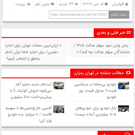
اکوایران
کد خبر 79917
33 بازدید
بدون نظر
پرینت
لینک کوتاه
https://tehranramzarze.com/?p=79917
خبر قبلی و بعدی
زمان واریز سود سهام عدالت ۱۴۰۵ /
« ارزان‌ترین محلات تهران برای اجاره
جاماندگان سهام عدالت چه کنند؟ »
نشینی/ برای اجاره خانه ارزان کدام
مناطق را انتخاب کنیم؟
مطالب مشابه در تهران رمزارز:
خودرو بی‌محابا در سراشیبی
ثبت‌نام جدید سایپا آغاز
قیمت+ جدول قیمت روز
می‌شود؛ فروش کوئیک S با
خودرو
پیش‌پرداخت ۵۰۰ میلیونی
بازار خودرو برای خودروهای
کاسبی خارج‌نشین‌ها با سهمیه
۵-۱۰ میلیاردی آماده نیست!
اقامت / ۸ میلیارد بده خودرو
وارد کن!