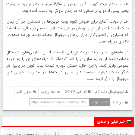
همان مقدار بیت‌ کوین اکنون بیش از ۶,۲۵ میلیارد دلار برآورد می‌شود؛
یعنی بیش از دو برابر مبلغی که در زمان فروش به دست آمده بود.
اقدام دولت آلمان برای فروش انبوه بیت‌ کوین‌ها در تابستان، در آن زمان
باعث ایجاد فشار فروش و نوسان در بازار شد. این تصمیم در حالی اتخاذ شد
که بسیاری از تحلیل‌گران بازار ارزهای دیجیتال معتقد بودند چرخه صعودی
تازه‌ای در راه است.
در ماه‌های اخیر، چند دولت اروپایی ازجمله آلمان، دارایی‌های دیجیتال
مصادره‌شده از جرایم سایبری را نقد کرده‌اند تا درآمدهای آن را به خزانه
عمومی واریز کنند. با این حال، جهش دوباره قیمت بیت‌ کوین در پاییز، بار
دیگر بحث درباره سیاست‌های مالی دولت‌ها در مدیریت دارایی‌های
دیجیتال را داغ کرده است.
ارزدیجیتال دات کام
کد خبر 57036
118 بازدید
بدون نظر
پرینت
لینک کوتاه
https://tehranramzarze.com/?p=57036
خبر قبلی و بعدی
نخستین نشست مشترک کمیسیون
« گلس‌نود: روند صعودی بیت کوین