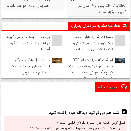
SEC و CFTC پس از ۱۴ سال در
همچنان ادامه خواهد داشت
آمریکا برگزار شد »
مطالب مشابه در تهران رمزارز:
نوسانات شدید بازار: صعود
پیروزی نامزدهای حامی کریپتو
بیت کوین به ۷۴,۰۰۰ دلار و
در انتخابات مقدماتی کنگره
تاثیر تنش‌های خاورمیانه
آمریکا
انباشت ۱۲ میلیارد دلار BTC
برنامه غول بانکی مورگان
توسط هولدرهای قدیمی بیت
استنلی برای عرضه خدمات
کوین؛ آیا جهش قیمت بیت
مستقیم بیت کوین
کوین نزدیک است؟
بدون دیدگاه
شما هم می توانید دیدگاه خود را ثبت کنید
کامل کردن گزینه های ستاره دار (*) الزامی است -
آدرس پست الکترونیکی شما محفوظ بوده و نمایش داده نخواهد شد -