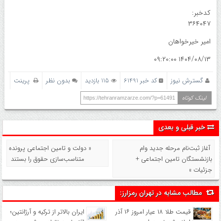
کدخبر:
۳۶۴۰۴۷
امیر خیرخواهان
۱۴۰۴/۰۸/۱۳ ۰۹:۲۰:۰۰
گسترش نیوز
کد خبر 61491
115 بازدید
بدون نظر
پرینت
لینک کوتاه
https://tehranramzarze.com/?p=61491
خبر قبلی و بعدی
آغاز ثبت‌نام مرحله جدید وام
« دولت و تامین اجتماعی پرونده
بازنشستگان تامین اجتماعی +
متناسب‌سازی حقوق را بستند
جزئیات »
مطالب مشابه در تهران رمزارز:
قیمت طلا ۱۸ عیار امروز ۱۶ آذر
ایران بالاتر از ترکیه و آرژانتین؛