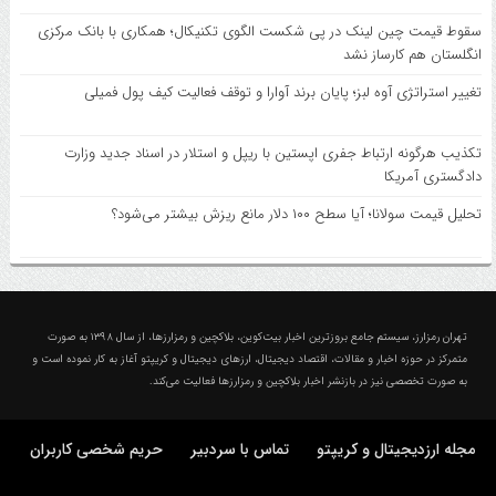
سقوط قیمت چین لینک در پی شکست الگوی تکنیکال؛ همکاری با بانک مرکزی
انگلستان هم کارساز نشد
تغییر استراتژی آوه لبز؛ پایان برند آوارا و توقف فعالیت کیف پول فمیلی
تکذیب هرگونه ارتباط جفری اپستین با ریپل و استلار در اسناد جدید وزارت
دادگستری آمریکا
تحلیل قیمت سولانا؛ آیا سطح ۱۰۰ دلار مانع ریزش بیشتر می‌شود؟
درباره تهران رمزارز؛ مجله ارزدیجیتال و کریپتو
تهران رمزارز، سیستم جامع بروزترین اخبار بیت‌کوین، بلاکچین و رمزارزها، از سال ۱۳۹۸ به صورت
متمرکز در حوزه اخبار و مقالات، اقتصاد دیجیتال، ارزهای‌ دیجیتال و کریپتو آغاز به کار نموده است و
به صورت تخصصی نیز در بازنشر اخبار بلاکچین و رمزارزها فعالیت می‌کند.
مجله ارزدیجیتال و کریپتو
تماس با سردبیر
حریم شخصی کاربران