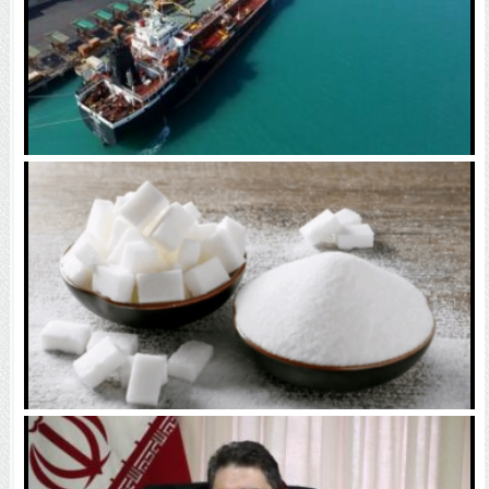
عبور از خط محاصره آمریکا / محموله یک میلیون یورویی
به ایران رسید
تصمیم غافلگیرکننده دولت / صادرات قند رسماً آزاد شد