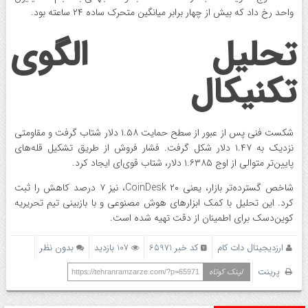
واحد رخ داد که بیش از چهار برابر میانگین متحرک ساده ۲۴ ساعته بود.
تحلیل الگوی
تکنیکال
شکست فنی پس از عبور از سطح حمایت ۱.۵۸ دلار شتاب گرفت و مقاومتی
نزدیک به ۱.۴۷ دلار شکل گرفت. فشار فروش از طریق تشکیل قله‌های
پایین‌تر متوالی از اوج ۱.۶۳۸۵ دلار، شتاب قوی‌ای ایجاد کرد.
شاخص گسترده‌تر بازار، یعنی CoinDesk ۲۰، نیز ۷ درصد کاهش را ثبت
کرد. این تحلیل با کمک ابزارهای هوش مصنوعی و با بازبینی تیم تحریریه
کوین‌دسک برای اطمینان از دقت تهیه شده است.
ارزدیجیتال دات کام
کد خبر 65971
107 بازدید
بدون نظر
پرینت
لینک کوتاه
https://tehranramzarze.com/?p=65971