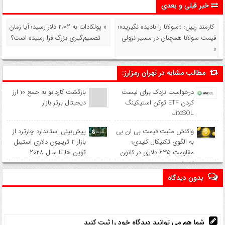
خبر قبلی و بعدی
کارمند ریپل: «سولانا را نادیده نگیرید»؛
« پولکادات به ۲٫۰۲ دلار رسید؛ آیا زمان
قیمت سولانا همچنان در مسیر نزولی
تصمیم‌گیری بزرگ فرا رسیده است؟
»
مطالب مشابه در تهران رمزارز:
درخواست نزدک برای لیست
بازگشت کاردانو به جمع ۱۰ ارز
کردن ETF توکن استیکینگ
دیجیتال برتر بازار
JitoSOL
واکنش مثبت قیمت بی ان بی
پیش‌بینی استاندارد چارترد از
به الگوی تکنیکال کلیدی؛
بازار ۲ تریلیون دلاری استیبل
مقاومت ۶۳۵ دلاری در کانون
کوین‌ ها تا سال ۲۰۲۸
توجه
بدون دیدگاه
شما هم می توانید دیدگاه خود را ثبت کنید