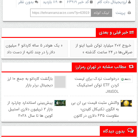
ارزدیجیتال دات کام
کد خبر 63919
119 بازدید
بدون نظر
پرینت
لینک کوتاه
https://tehranramzarze.com/?p=63919
خبر قبلی و بعدی
خروج ۲۰۷ میلیارد توکن شیبا اینو از
« یک هولدر ۵ ساله کاردانو ۶ میلیون
صرافی‌ها در ۲۴ ساعت گذشته »
دلار را در چند ثانیه از دست داد
مطالب مشابه در تهران رمزارز:
درخواست نزدک برای لیست
بازگشت کاردانو به جمع ۱۰ ارز
کردن ETF توکن استیکینگ
دیجیتال برتر بازار
JitoSOL
واکنش مثبت قیمت بی ان بی
پیش‌بینی استاندارد چارترد از
به الگوی تکنیکال کلیدی؛
بازار ۲ تریلیون دلاری استیبل
مقاومت ۶۳۵ دلاری در کانون
کوین‌ ها تا سال ۲۰۲۸
توجه
بدون دیدگاه