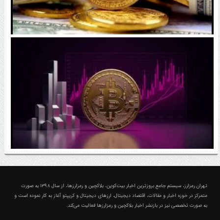
رقابت پنهان دولت‌ها بر سر بیت‌کوین/ ۱۰ کشور برتر
کدامند؟
اتفاق مهم در بازار رمزارزها / بیت‌کوین وارد فاز تازه شد
درباره تهران رمزارز؛ مجله ارزدیجیتال و کریپتو
تهران رمزارز، سیستم جامع بروزترین اخبار بیت‌کوین، بلاکچین و رمزارزها، از سال ۱۳۹۸ به صورت
متمرکز در حوزه اخبار و مقالات، اقتصاد دیجیتال، ارزهای‌ دیجیتال و کریپتو آغاز به کار نموده است و
به صورت تخصصی نیز در بازنشر اخبار بلاکچین و رمزارزها فعالیت می‌کند.