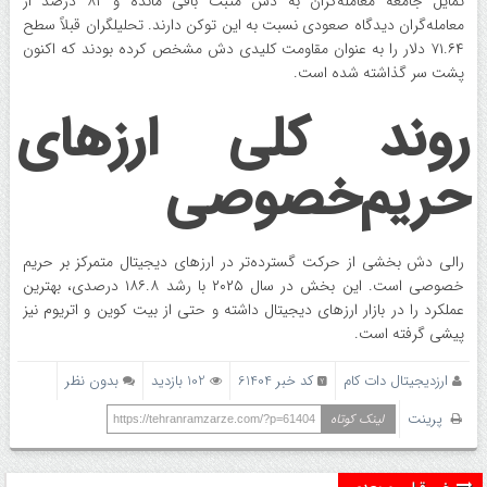
تمایل جامعه معامله‌گران به دش مثبت باقی مانده و ۸۲ درصد از
معامله‌گران دیدگاه صعودی نسبت به این توکن دارند. تحلیلگران قبلاً سطح
۷۱.۶۴ دلار را به عنوان مقاومت کلیدی دش مشخص کرده بودند که اکنون
پشت سر گذاشته شده است.
روند کلی ارزهای
حریم‌خصوصی
رالی دش بخشی از حرکت گسترده‌تر در ارزهای دیجیتال متمرکز بر حریم
خصوصی است. این بخش در سال ۲۰۲۵ با رشد ۱۸۶.۸ درصدی، بهترین
عملکرد را در بازار ارزهای دیجیتال داشته و حتی از بیت کوین و اتریوم نیز
پیشی گرفته است.
ارزدیجیتال دات کام
کد خبر 61404
102 بازدید
بدون نظر
پرینت
لینک کوتاه
https://tehranramzarze.com/?p=61404